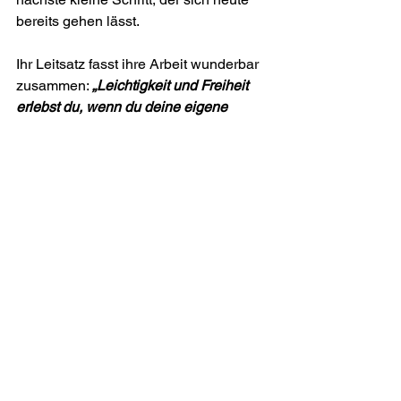
bereits gehen lässt.
Ihr Leitsatz fasst ihre Arbeit wunderbar 
zusammen: 
„Leichtigkeit und Freiheit 
erlebst du, wenn du deine eigene 
Wahrheit lebst. Authentisch und genau 
so, wie du bist.“
Mehr über Sabina Döring findest du 
hier: 
https://sabinadoering.com/
Betrachtet man die Gedanken dieser 
vier Expertinnen gemeinsam, entsteht 
ein wunderschöner gemeinsamer roter 
Faden. Keine von ihnen spricht davon, 
dass Freiheit bedeutet, alles hinter sich 
zu lassen oder das Leben komplett 
umzukrempeln. Vielmehr zeigen sie auf 